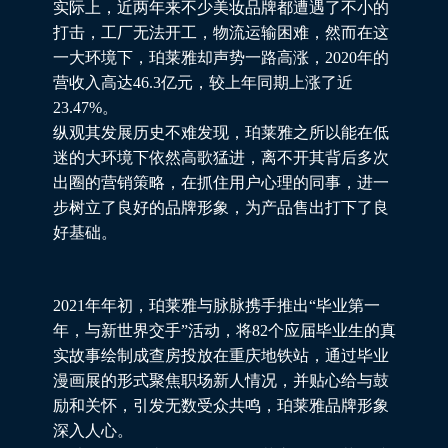
实际上，近两年来不少美妆品牌都遭遇了不小的
打击，工厂无法开工，物流运输困难，然而在这
一大环境下，珀莱雅却声势一路高涨，2020年的
营收入高达46.3亿元，较上年同期上涨了近
23.47%。
纵观其发展历史不难发现，珀莱雅之所以能在低
迷的大环境下依然高歌猛进，离不开其背后多次
出圈的营销策略，在抓住用户心理的同事，进一
步树立了良好的品牌形象，为产品售出打下了良
好基础。
2021年年初，珀莱雅与脉脉携手推出“毕业第一
年，与新世界交手”活动，将82个应届毕业生的真
实故事绘制成查房投放在重庆地铁站，通过毕业
漫画展的形式聚焦职场新人情况，并贴心给与鼓
励和关怀，引发无数受众共鸣，珀莱雅品牌形象
深入人心。