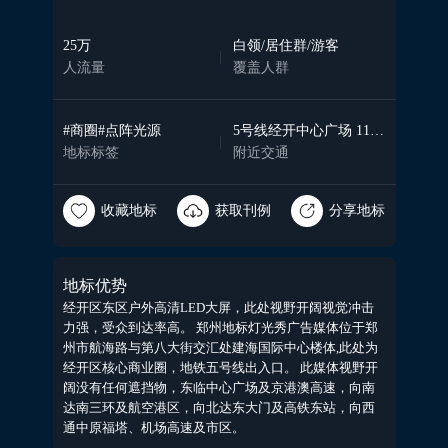
25
万
白领/居住群/游客
|
人流量
覆盖人群
#商圈#点阵光源
5号线经开中心广场 11号线经开中心广场
|
地标标签
附近交通
收藏地标
获取刊例
分享地标
地标优势
经开区东区户外高清LED大屏，此处视野开阔视觉冲击
力强，受众到达率高。 郑州地标灯光秀广告媒体位于郑
州市航海路与第八大街交汇处建海国际中心楼体,此处为
经开区核心商业圈，地铁五号线出入口。 此媒体视野开
阔没有任何遮挡物，东临中心广场及京港澳高速，向南
达南三环及航空港区，向北达东大门及高铁东站，向西
通中原福塔、机场高速及市区。