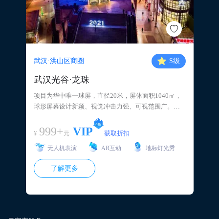
武汉·洪山区商圈
S
级
武汉光谷·龙珠
项目为华中唯一球屏，直径20米，屏体面积1040㎡，
球形屏幕设计新颖、视觉冲击力强、可视范围广。地
理位置优越，面向武汉光谷转盘，地处世界城步行街
入口处。紧邻武昌最年轻时尚的城市购物休闲中心光
999+
VIP
¥
获取折扣
元
谷商圈，周边商业项目林立，世界城·光谷步行街、大
无人机表演
AR互动
地标灯光秀
洋百货光谷店、光谷国际广场、高等院校（武汉大
学、华中科技大学、中国地质大学）、鲁巷广场购物
了解更多
中心，高峰期客流量可达120万人次/日。