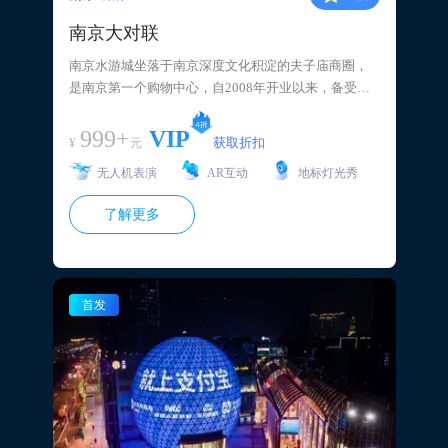
南京大对联
南京水游城坐落于南京深度文化积淀的夫子庙商圈，
是南京第一个购物中心，自2008年开业以来，备受行
业瞩目，客流与销售均逐年稳步增长。 项目建筑面积1
6.7万平方米，距离南京商业集群新街口2公里，处在城
999+
VIP
¥
获取折扣
元
市中心轴线上，属于南京5分钟都市生活圈繁荣核心地
无人机表演
AR互动
地标灯光秀
带，覆盖周边150万人车流。
了解更多
首发