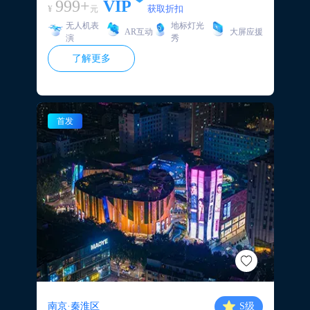
点，合肥、“芜湖、马鞍山进出南京主要通路建邺商务
999+
VIP
¥
获取折扣
元
区、”雨花区软件园通勤道路。 覆盖优势：2023年竣
无人机表
地标灯光
工，由南京照明集团（前南京市路灯管理处）建管养
AR互动
大屏应援
演
秀
一体化运营，南京市景观亮化控平台，75万套各类LD
了解更多
灯，声光电立体融合，设施完好率99%： 品牌优势：
交通枢纽，专业灯光秀；高品质光电设施、密集曝
光。
首发
南京·秦淮区
S
级