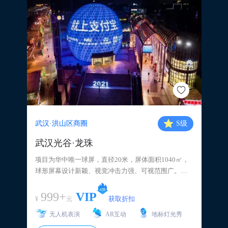
武汉·洪山区商圈
S
级
武汉光谷·龙珠
项目为华中唯一球屏，直径20米，屏体面积1040㎡，
球形屏幕设计新颖、视觉冲击力强、可视范围广。地
理位置优越，面向武汉光谷转盘，地处世界城步行街
入口处。紧邻武昌最年轻时尚的城市购物休闲中心光
999+
VIP
¥
获取折扣
元
谷商圈，周边商业项目林立，世界城·光谷步行街、大
无人机表演
AR互动
地标灯光秀
洋百货光谷店、光谷国际广场、高等院校（武汉大
学、华中科技大学、中国地质大学）、鲁巷广场购物