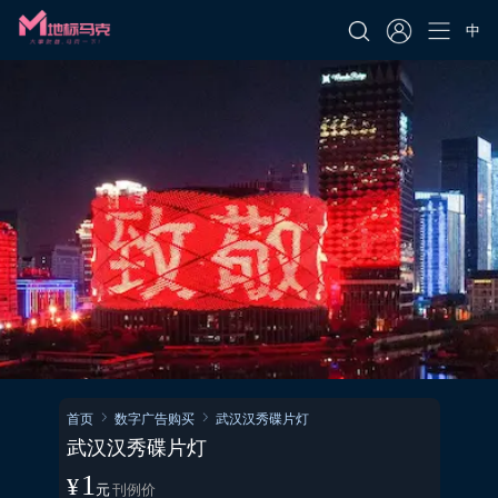
中
首页
数字广告购买
武汉汉秀碟片灯
武汉汉秀碟片灯
1
¥
元
刊例价