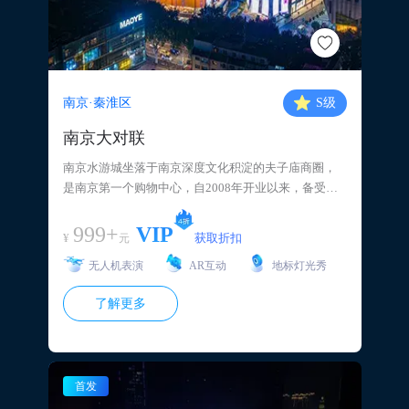
南京·秦淮区
S
级
南京大对联
南京水游城坐落于南京深度文化积淀的夫子庙商圈，
是南京第一个购物中心，自2008年开业以来，备受行
业瞩目，客流与销售均逐年稳步增长。 项目建筑面积1
6.7万平方米，距离南京商业集群新街口2公里，处在城
999+
VIP
¥
获取折扣
元
市中心轴线上，属于南京5分钟都市生活圈繁荣核心地
无人机表演
AR互动
地标灯光秀
带，覆盖周边150万人车流。
了解更多
首发