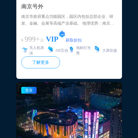
南京号外
南京市政府重点功能园区，园区内包括总部企业、研
发、金融、会展等高端产业基础。 地理优势：南京重
要交通枢纽，城市快速路、主干道、绕城公路交汇
点，合肥、“芜湖、马鞍山进出南京主要通路建邺商务
999+
VIP
¥
获取折扣
元
区、”雨花区软件园通勤道路。 覆盖优势：2023年竣
无人机表
地标灯光
工，由南京照明集团（前南京市路灯管理处）建管养
AR互动
大屏应援
演
秀
一体化运营，南京市景观亮化控平台，75万套各类LD
了解更多
灯，声光电立体融合，设施完好率99%： 品牌优势：
交通枢纽，专业灯光秀；高品质光电设施、密集曝
光。
首发