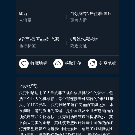
50
万
白领/游客/居住群/国际
|
人流量
覆盖人群
#异面#景区#点阵光源
8号线水果湖站
|
地标标签
附近交通
收藏地标
获取刊例
分享地标
地标优势
汉秀剧场运用了大量的非常规而极具挑战性的设计，包
括三个巨大的机械臂，每个都连接着可旋转的7米*11米
大小的LED屏幕。 汉秀剧场坐落在美丽的东湖之滨、水
果湖畔，楚河汉街的东端。是中国以及全世界范围内的
顶尖建筑和文化地标，汉秀剧场建筑设计构思巧妙，其
平面为完美的圆形，其建筑造型设计源自中国传统的红
灯笼造型建筑立面包裹中国元素层，创建了即时辨认性
和标志性。待夜晚红色的 LED 灯启动，与江面相辉映。