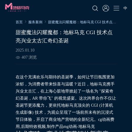
中
首页
服务案例
甜蜜魔法闪耀魔都：地标马克 CGI 技术点亮兴业太古汇奇幻圣诞
甜蜜魔法闪耀魔都：地标马克 CGI 技术点
亮兴业太古汇奇幻圣诞
2025.01.10
407
浏览
在这个充满欢乐与期待的圣诞季，如何让节日氛围更加
浓郁，为消费者带来惊喜与温暖？近日，地标马克携手
兴业太古汇，在上海心脏地带掀起了一场名为 "探索奇
幻圣诞，AR 带你飞" 的视觉盛宴。这次跨界合作不仅让
圣诞节更添魔力，更依托地标马克顶尖的 CGI (计算机
生成影像) 技术，为观众呈现了一场前所未有的沉浸式
节日体验，开启了商业地产营销的全新纪元。cg动画费
用,后期特效视频,制作产品mg动画-地标马克