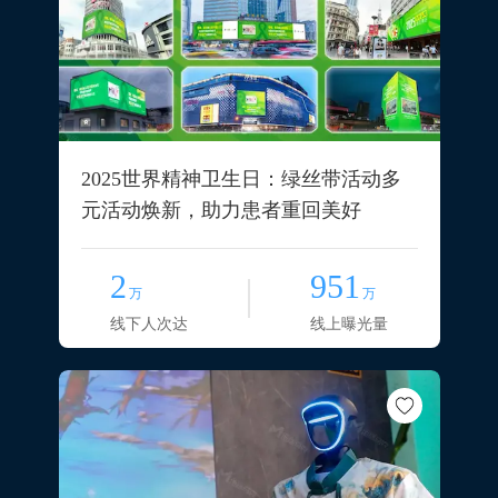
2025世界精神卫生日：绿丝带活动多
元活动焕新，助力患者重回美好
2
951
万
万
线下人次达
线上曝光量