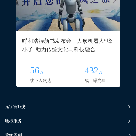
呼和浩特新书发布会：人形机器人“峰
小子”助力传统文化与科技融合
56
432
万
万
线下人次达
线上曝光量
元宇宙服务
地标服务
营销案例