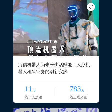
海信机器人为未来生活赋能：人形机
器人租售业务的创新实践
11
783
万
万
线下人次达
线上曝光量