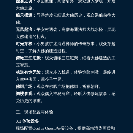
虚妄之境
：水面波澜，高僧引路，观众进入梦境，开启
大佛之旅。
船只摆渡
：导游楚凌云细说大佛历史，观众乘船前往大
佛。
无风起浪
：平安村遇袭，高僧海通法师大战水怪，展现
大佛建造的初衷。
时光穿梭
：小男孩讲述海通禅师的传奇故事，观众穿越
时空，了解大佛的建造过程。
俯瞰三江汇聚
：观众俯瞰三江汇聚，细看大佛建造的工
匠智慧。
栈道有惊无险
：观众步入栈道，体验惊险刺激，最终进
入掌中佛国，观芥子世界。
佛脚广场
：观众在佛脚广场抱佛脚，祈福朝拜。
阁楼参观
：观众偶入神秘洞窟，聆听大佛修建故事，感
受历史的厚重。
三、现场配置与体验
3.1 体验设备
现场配置Oculus Quest3头显设备，提供高精渲染画质和