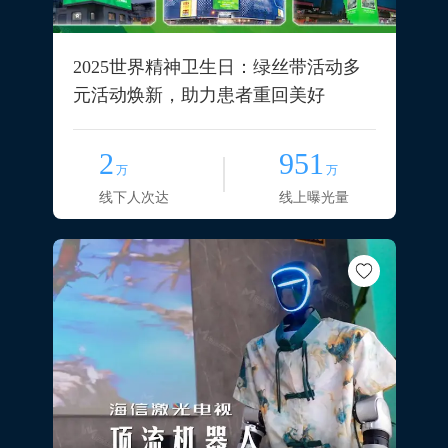
2025世界精神卫生日：绿丝带活动多
元活动焕新，助力患者重回美好
2
951
万
万
线下人次达
线上曝光量