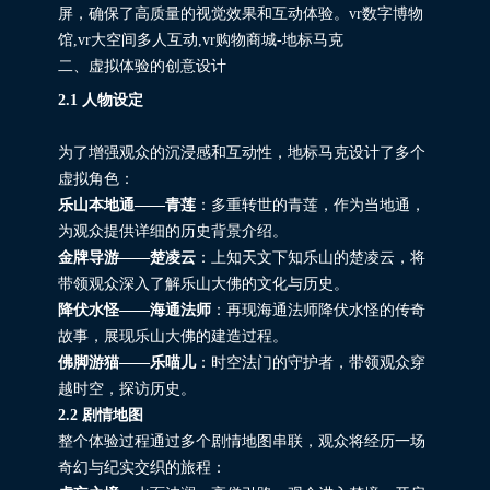
屏，确保了高质量的视觉效果和互动体验。vr数字博物
馆,vr大空间多人互动,vr购物商城-地标马克
二、虚拟体验的创意设计
2.1 人物设定
为了增强观众的沉浸感和互动性，地标马克设计了多个
虚拟角色：
乐山本地通——青莲
：多重转世的青莲，作为当地通，
为观众提供详细的历史背景介绍。
金牌导游——楚凌云
：上知天文下知乐山的楚凌云，将
带领观众深入了解乐山大佛的文化与历史。
降伏水怪——海通法师
：再现海通法师降伏水怪的传奇
故事，展现乐山大佛的建造过程。
佛脚游猫——乐喵儿
：时空法门的守护者，带领观众穿
越时空，探访历史。
2.2 剧情地图
整个体验过程通过多个剧情地图串联，观众将经历一场
奇幻与纪实交织的旅程：