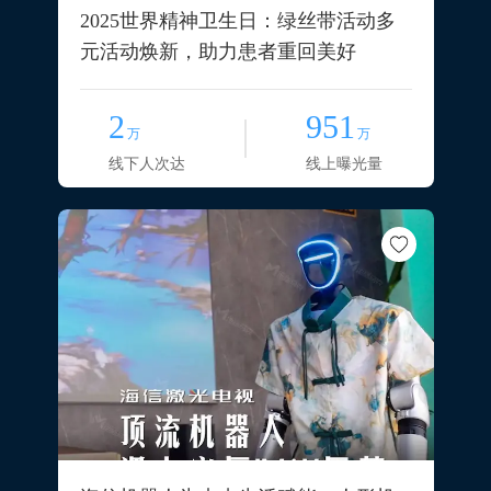
2025世界精神卫生日：绿丝带活动多
元活动焕新，助力患者重回美好
2
951
万
万
线下人次达
线上曝光量