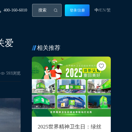
400-160-6010
中/
EN/
繁
登录/注册
关爱
相关推荐
593
浏览
2025世界精神卫生日：绿丝