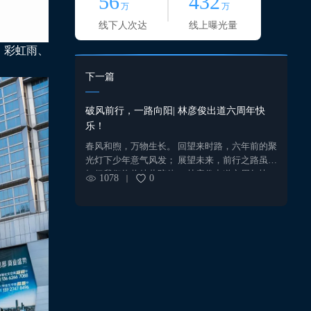
56
432
万
万
线下人次达
线上曝光量
、彩虹雨、
下一篇
破风前行，一路向阳| 林彦俊出道六周年快
乐！
春风和煦，万物生长。 回望来时路，六年前的聚
光灯下少年意气风发； 展望未来，前行之路虽未
知但我们终将彼此陪伴。 林彦俊出道六周年快
1078
0
乐！