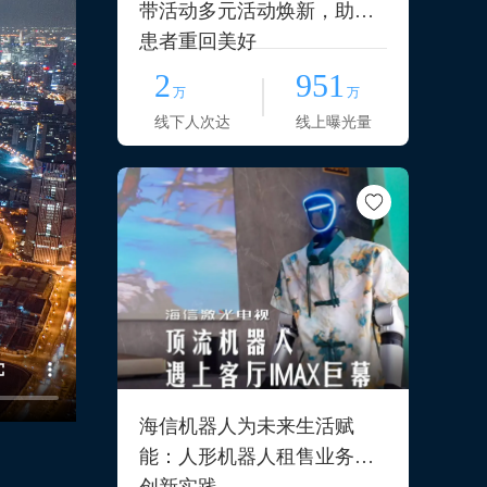
带活动多元活动焕新，助力
患者重回美好
2
951
万
万
线下人次达
线上曝光量
海信机器人为未来生活赋
能：人形机器人租售业务的