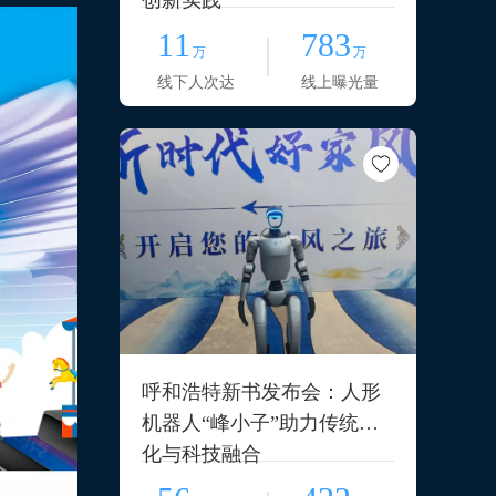
创新实践
11
783
万
万
线下人次达
线上曝光量
呼和浩特新书发布会：人形
机器人“峰小子”助力传统文
化与科技融合