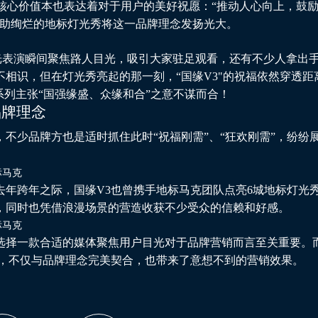
的核心价值本也表达着对于用户的美好祝愿：“推动人心向上，鼓
借助绚烂的
地标灯光秀
将这一品牌理念发扬光大。
灯光表演瞬间聚焦路人目光，吸引大家驻足观看，还有不少人拿出
相识，但在灯光秀亮起的那一刻，“国缘V3"的祝福依然穿透距
系列主张“国强缘盛、众缘和合”之意不谋而合！
品牌理念
不少品牌方也是适时抓住此时“祝福刚需”、“狂欢刚需”，纷纷
去年跨年之际，国缘V3也曾携手地标马克团队点亮6城地标灯光
，同时也凭借浪漫场景的营造收获不少受众的信赖和好感。
选择一款合适的媒体聚焦用户目光对于品牌营销而言至关重要。
择，不仅与品牌理念完美契合，也带来了意想不到的营销效果。