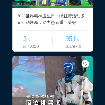
2025世界精神卫生日：绿丝带活动多
元活动焕新，助力患者重回美好
2
951
万
万
线下人次达
线上曝光量