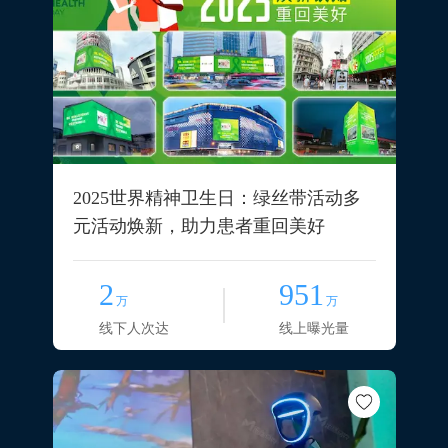
2025世界精神卫生日：绿丝带活动多
元活动焕新，助力患者重回美好
2
951
万
万
线下人次达
线上曝光量