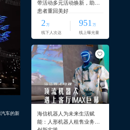
带活动多元活动焕新，助力
患者重回美好
2
951
万
万
线下人次达
线上曝光量
海信机器人为未来生活赋
源汽车的新
能：人形机器人租售业务的