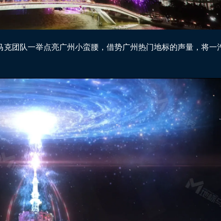
马克团队一举点亮广州小蛮腰，借势广州热门地标的声量，将一汽红