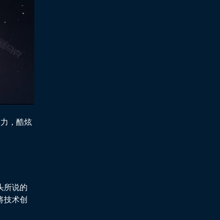
命力，酷炫
头所说的
将技术创