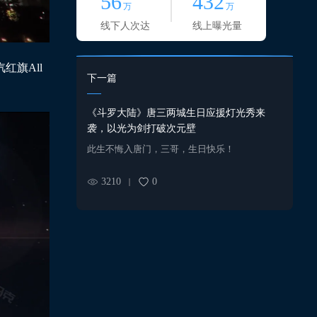
56
432
万
万
线下人次达
线上曝光量
旗All
下一篇
《斗罗大陆》唐三两城生日应援灯光秀来
袭，以光为剑打破次元壁
此生不悔入唐门，三哥，生日快乐！
3210
0