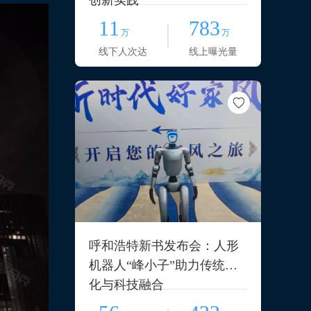
创新实践
11
783
万
万
线下人次达
线上曝光量
呼和浩特新书发布会：人形
机器人“峰小子”助力传统文
化与科技融合