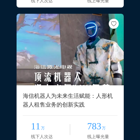
线下人次达
线上曝光量
海信机器人为未来生活赋能：人形机
器人租售业务的创新实践
11
783
万
万
线下人次达
线上曝光量