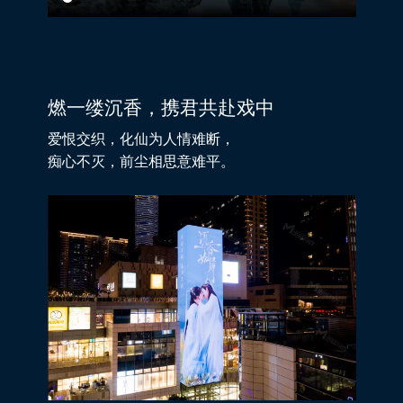
燃一缕沉香，携君共赴戏中
爱恨交织，化仙为人情难断，
痴心不灭，前尘相思意难平。