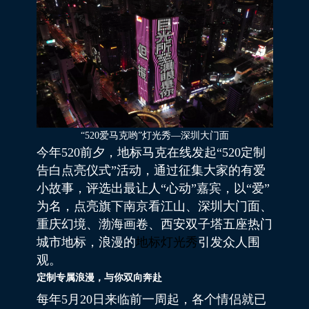
“520爱马克哟”灯光秀—深圳大门面
今年520前夕，地标马克在线发起“520定制
告白点亮仪式”活动，通过征集大家的有爱
小故事，评选出最让人“心动”嘉宾，以“爱”
为名，点亮旗下南京看江山、深圳大门面、
重庆幻境、渤海画卷、西安双子塔五座热门
城市地标，浪漫的
地标灯光秀
引发众人围
观。
定制专属浪漫，与你双向奔赴
每年5月20日来临前一周起，各个情侣就已