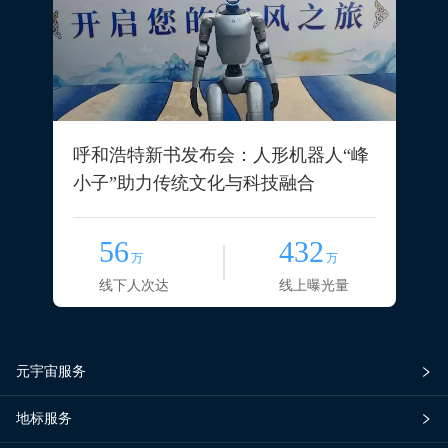
呼和浩特新书发布会：人形机器人“峰
小子”助力传统文化与科技融合
56
432
万
万
线下人次达
线上曝光量
元宇宙服务
地标服务