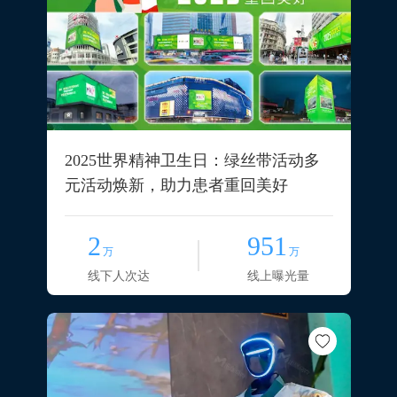
2025世界精神卫生日：绿丝带活动多
元活动焕新，助力患者重回美好
2
951
万
万
线下人次达
线上曝光量