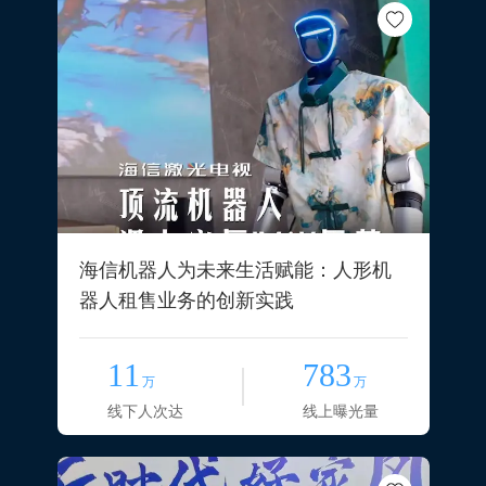
海信机器人为未来生活赋能：人形机
器人租售业务的创新实践
11
783
万
万
线下人次达
线上曝光量