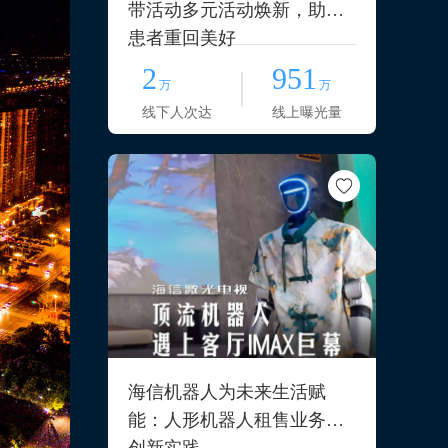
带活动多元活动焕新，助力
患者重回美好
2
951
万
万
线下人次达
线上曝光量
海信机器人为未来生活赋
能：人形机器人租售业务的