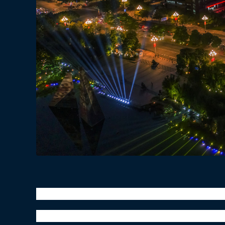
寒露x百事可乐x地标马克户外广告灯光秀
百事可乐霸屏六城户外地标建筑外立面LED屏