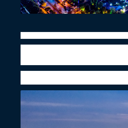
寒露x百事可乐x地标马克户外广告灯光秀
“九月节，露气寒冷，将凝结也。”冬天的脚步
的阳光热量显著减少，白天秋高气爽，夜晚冷若
以防咽干口燥。
百事可乐点亮地标马克旗下广州光仙森、大连
地标媒体灯光秀迎寒露到