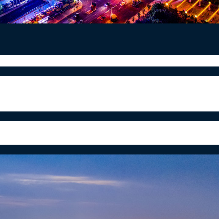
慢慢靠近，天气由凉转寒。北半球阳光照射角度明显倾斜，
冰霜。饮食调理应遵循“养阴防燥，润肺益胃，平衡五味”
连环、苏州双子塔、上海鲸墙、无锡双子塔、上海世博谷