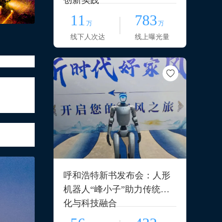
创新实践
11
783
万
万
线下人次达
线上曝光量
地面接收
的原则，
六城户外
呼和浩特新书发布会：人形
机器人“峰小子”助力传统文
化与科技融合