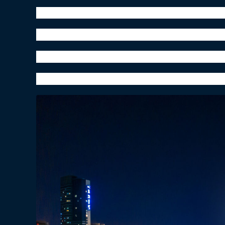
愿亲热爱暖心，百事皆可！
寒露已至，温暖犹在
愿你用默默的努力
积蓄前进的力量！