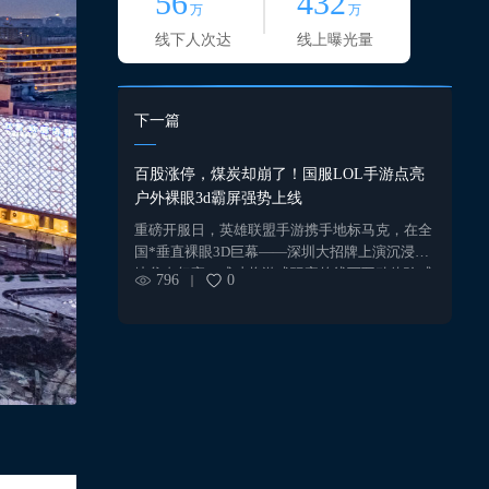
56
432
万
万
线下人次达
线上曝光量
下一篇
百股涨停，煤炭却崩了！国服LOL手游点亮
户外裸眼3d霸屏强势上线
重磅开服日，英雄联盟手游携手地标马克，在全
国*垂直裸眼3D巨幕——深圳大招牌上演沉浸式
峡谷奇幻夜，成功将游戏玩家的线下互动体验感
796
0
拉至峰值。