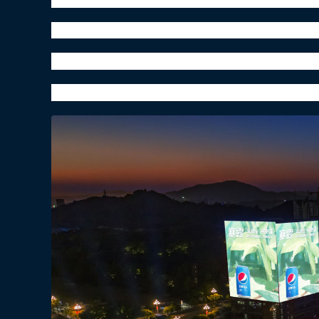
凉凉秋日，百事打“汽”
草木逐渐零落，众物趋于蛰伏。
气温虽在持续降低，但生命并未就此凋谢，只