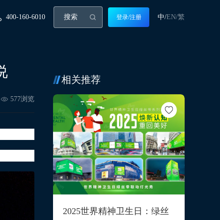
400-160-6010
中/
EN/
繁
登录/注册
说
相关推荐
577
浏览
2025世界精神卫生日：绿丝