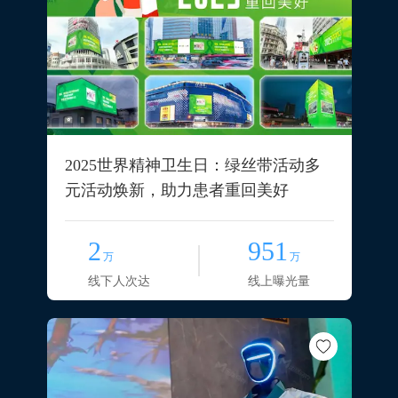
2025世界精神卫生日：绿丝带活动多
元活动焕新，助力患者重回美好
2
951
万
万
线下人次达
线上曝光量