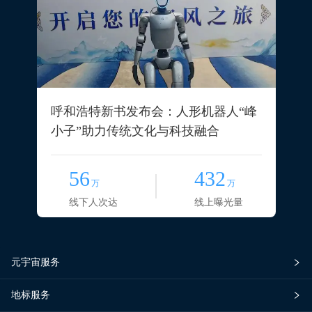
呼和浩特新书发布会：人形机器人“峰
小子”助力传统文化与科技融合
56
432
万
万
线下人次达
线上曝光量
元宇宙服务
地标服务