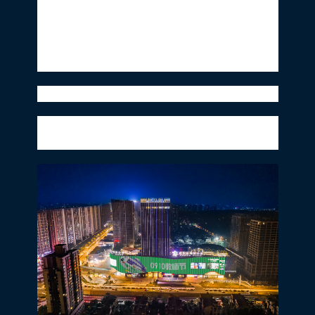
苏州双子塔、无锡双子塔、温州看江山、成
都鲸墙、重庆幻境、长沙芒果之窗）。借户
外媒体地标灯光秀之力，实力致敬师者，致
敬匠心！
“桃李不言，下自成蹊”
每位教师的荣耀，节日里愿这份祝福也能相
伴您昼夜耕耘！