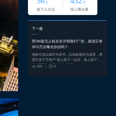
56
432
万
万
线下人次达
线上曝光量
下一篇
用300架无人机在东方明珠打广告，据说它有
9876万次曝光你信吗？
地标马克以城市为背书，以地标建筑为愿景，希
望打造千万用户“线上线下一起买，线上线下一
起点亮夜光盛景”的狂欢氛围。
695
0