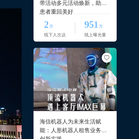
带活动多元活动焕新，助力
患者重回美好
2
951
万
万
线下人次达
线上曝光量
海信机器人为未来生活赋
能：人形机器人租售业务的