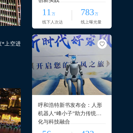
创新实践
11
783
万
万
线下人次达
线上曝光量
议*上空进
呼和浩特新书发布会：人形
机器人“峰小子”助力传统文
化与科技融合