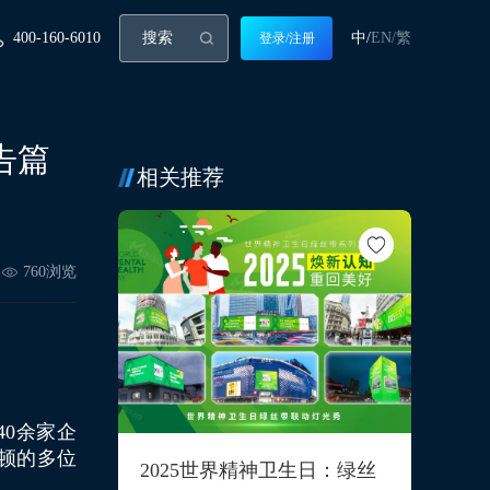
400-160-6010
中/
EN/
繁
登录/注册
告篇
相关推荐
760
浏览
0余家企
尔顿的多位
2025世界精神卫生日：绿丝