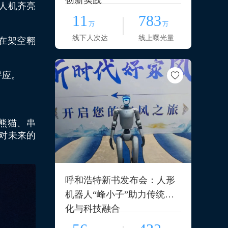
创新实践
无人机齐亮
11
783
万
万
线下人次达
线上曝光量
在架空翱
呼应。
熊猫、串
对未来的
呼和浩特新书发布会：人形
机器人“峰小子”助力传统文
化与科技融合