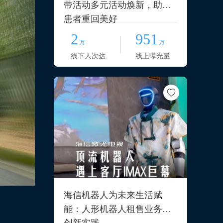
带活动多元活动焕新，助力
患者重回美好
2
951
万
万
线下人次达
线上曝光量
海信机器人为未来生活赋
能：人形机器人租售业务的