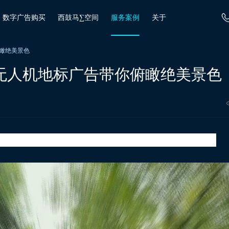
数字广告购买
西鼓马∑空间
服务案例
关于
瞰绝美景色
无人机地标广告带你俯瞰绝美景色
味。说到成都夜景，你的脑海里*时间会联想到什么？