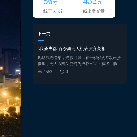
56
432
万
万
线下人次达
线上曝光量
下一篇
“我爱成都”百余架无人机表演齐亮相
现场流光溢彩，光影四射，在一帧帧的都动画拼
接里，无人方阵又变幻为成都五宝：麻将、脸
谱、大熊猫、串串、火锅...
1553
0