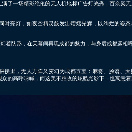
空，上演了一场精彩绝伦的无人机地标广告灯光秀，百余架
同时亮灯，如夜空精灵般发出熠熠光辉，以绚烂的姿态
变幻着队形，在天幕间再现成都的魅力，与身后成都遥相
拼接里，无人方阵又变幻为成都五宝：麻将、脸谱、大
观众的高呼呐喊，而这美不胜收的炫酷光影下，也寓意着