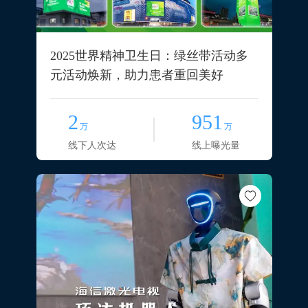
2025世界精神卫生日：绿丝带活动多
元活动焕新，助力患者重回美好
2
951
万
万
线下人次达
线上曝光量