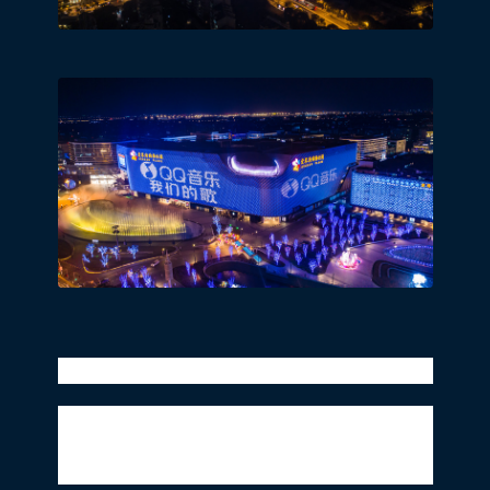
QQ音乐*源应援上海地标广告
年纪最小也是最重磅的新声歌手*源登上
《我们的歌2》的舞台，温柔歌声暖人心
弦，表演着实惊艳。