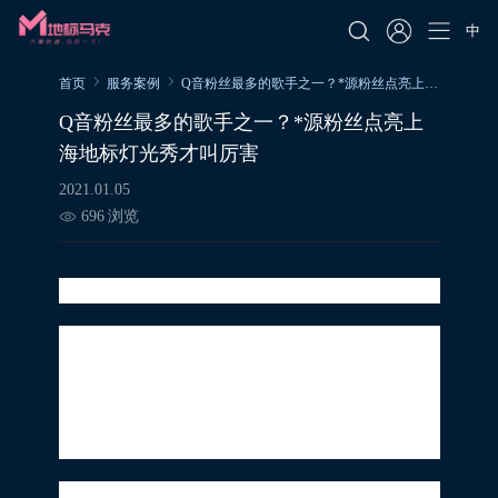
中
首页
服务案例
Q音粉丝最多的歌手之一？*源粉丝点亮上海地标灯光秀才叫厉害
Q音粉丝最多的歌手之一？*源粉丝点亮上
海地标灯光秀才叫厉害
2021.01.05
696
浏览
稳居C位，众望所归
*源在《我们的歌2》节目上上深情唱了《可
乐》这一首歌悲而不伤，还是一贯带着少年
对爱情的期冀，伤人但是不伤心，整首歌曲
节奏和情绪把控秒到颠毫，层层递进，层层
铺满，鼻腔共振游刃有余唱功太可了！
《我们的歌2》总播放量破5亿