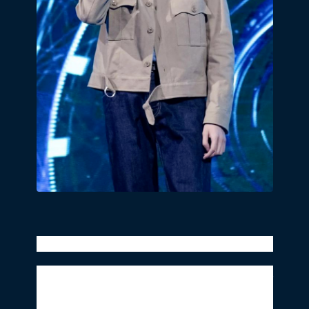
节目质量明显上升，*源表现抢眼
*源粉丝点亮城市地标，在上海最温暖大屏
，给*源应援打call，巨幅广告霸屏城市地
幕
标，希望用航拍把瞬间定格成永恒。 一个