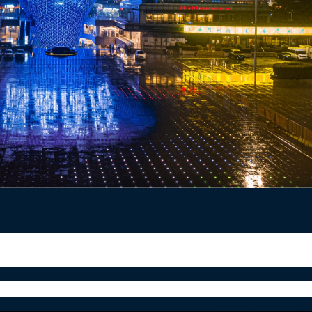
国无人机户外多城地标，用公益灯光秀的方式悼念袁老，
为“节约粮食日”，缅怀袁隆平，愿袁老的一生，继续照耀