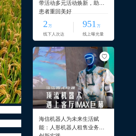
带活动多元活动焕新，助力
患者重回美好
2
951
万
万
线下人次达
线上曝光量
海信机器人为未来生活赋
能：人形机器人租售业务的