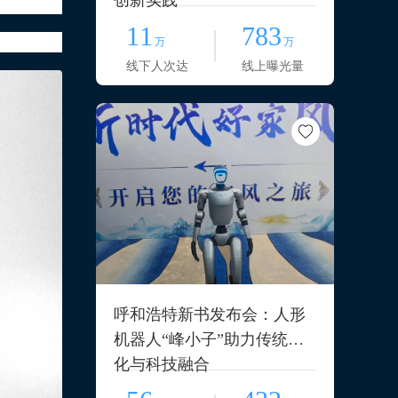
创新实践
11
783
万
万
线下人次达
线上曝光量
呼和浩特新书发布会：人形
机器人“峰小子”助力传统文
化与科技融合