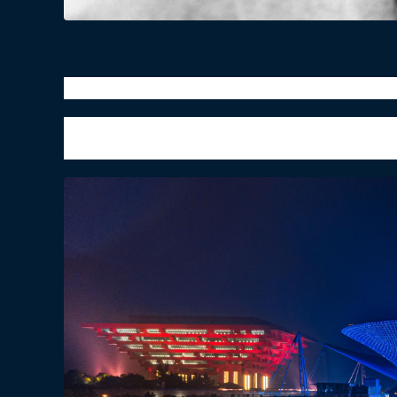
5月22日13时07分，中国工程院院士、“共和国
2021年5月24日10时，袁隆平院士遗体送
在袁隆平遗体前肃立默哀，吊唁厅外被一层层