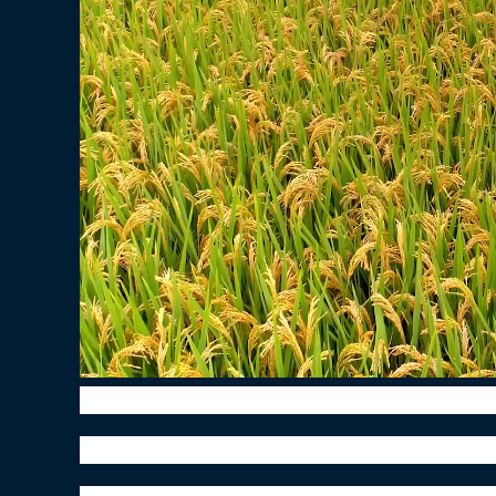
禾下乘凉梦，仓满无饥恐