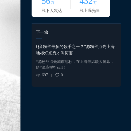
56
432
万
万
线下人次达
线上曝光量
下一篇
Q音粉丝最多的歌手之一？*源粉丝点亮上海
地标灯光秀才叫厉害
*源粉丝点亮城市地标，在上海最温暖大屏幕，
给*源应援打call！
697
0