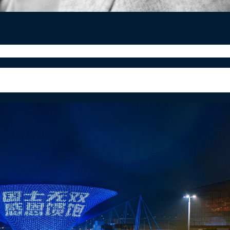
勋章”获得者
在湖南长沙逝世，享年91岁。
袁隆平，
别仪式，在湖南长沙市明阳山殡仪馆铭德厅举行，许达哲等
的花海所包围。