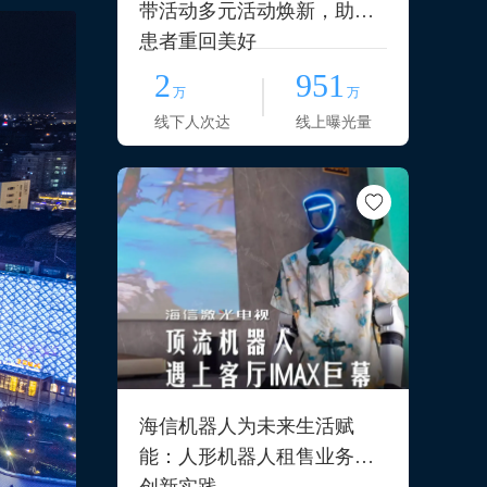
带活动多元活动焕新，助力
患者重回美好
2
951
万
万
线下人次达
线上曝光量
海信机器人为未来生活赋
能：人形机器人租售业务的