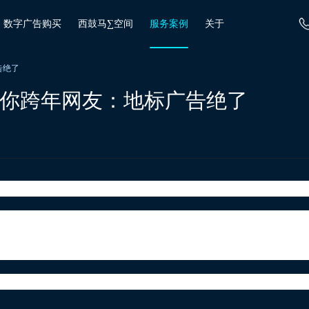
数字广告购买
西鼓马∑空间
服务案例
关于
告绝了
玺陪你跨年网友：地标广告绝了
*部。影片围绕两个抗癌家庭的两组生活轨迹展开，讲述了
临的*问题——想象死亡随时可能到来，我们*要做的就