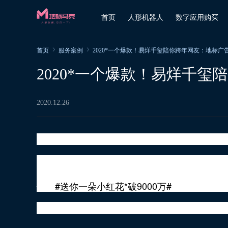
首页
人形机器人
数字应用购买
首页
服务案例
2020*一个爆款！易烊千玺陪你跨年网友：地标广
2020*一个爆款！易烊千
2020.12.26
送你一朵小红花，开在你昨天新长的枝桠
《送你一朵小红花》，是韩延“生命三部曲”的
的现实故事，思考和直面了每一个普通人都会面
惜。
#送你一朵小红花*破9000万#
有并肩的病友