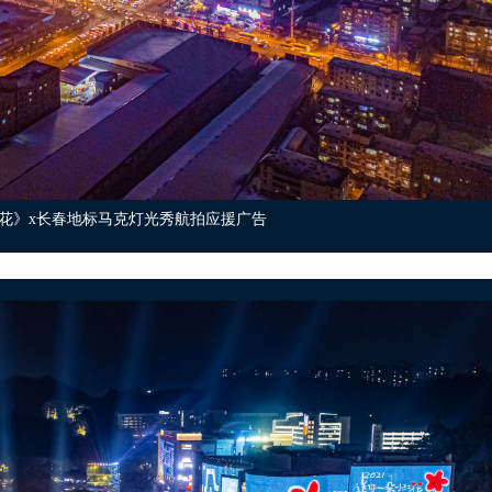
花》x长春地标马克灯光秀航拍应援广告
媛媛 饰），马小远的父亲老马（夏雨 饰）