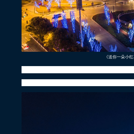
《送你一朵小红
主角韦一航（易烊千玺 饰）和马小远（刘浩存 
有他们背后的家庭