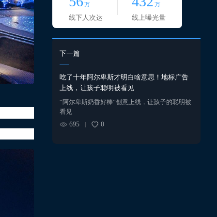
56
432
万
万
线下人次达
线上曝光量
下一篇
吃了十年阿尔卑斯才明白啥意思！地标广告
上线，让孩子聪明被看见
“阿尔卑斯奶香好棒”创意上线，让孩子的聪明被
看见
695
0