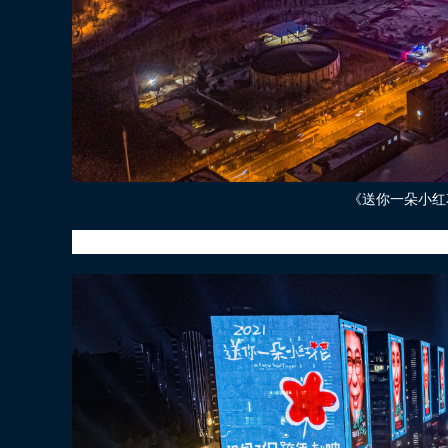
《送你一朵小红
韦一航的父亲韦江（高亚麟 饰），母亲陶慧（朱