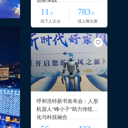
创新实践
11
783
万
万
线下人次达
线上曝光量
呼和浩特新书发布会：人形
机器人“峰小子”助力传统文
化与科技融合