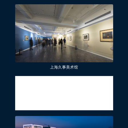
上海久事美术馆
2020年是中国与挪威建交66周年。地标马
克了解到，上海久事美术馆将于今年秋季举
办蒙克展——“呐喊与回响——2020爱德华·
蒙克版画与油画大展 ”，展出蒙克的6件横
跨30年不同阶段的油画及47件版画作品。