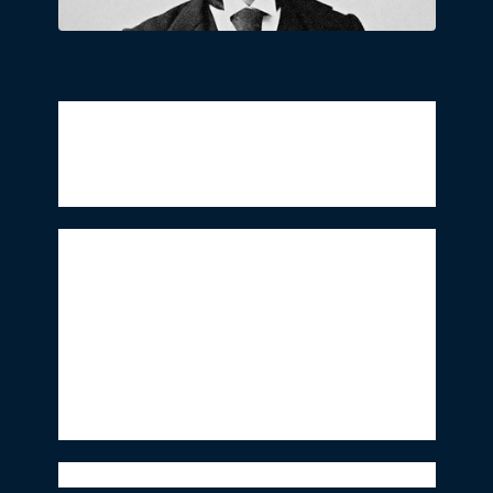
爱德华·蒙克（1863-1944），挪威艺术家，
也是享誉全球的表现主义大师。在蒙克的所
有作品中，《呐喊》是当今世界上认知度*
的艺术作品之一。
2020年9月25日，展览“呐喊与回响——爱
德华·蒙克版画及油画展 （2020冈德森收
藏）”在上海久事美术馆开幕。此次展览作
品来自于挪威的收藏家帕尔·冈德森（Pål
Gundersen），展出的53件作品，包括蒙克
最早的一批版画创作，以及其生涯晚期的绘
画作品。其中，包括一幅手工上色的石版画
《呐喊》。
让人“尖叫“的不止是《呐喊》