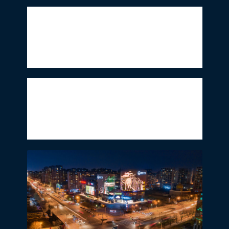
此外，通过与地标马克合作用七城城市地标
广告（上海世博谷、北京宜家东、广州光仙
森、山东渤海画卷、成都鲸墙、重庆幻境、
常州鲸墙）作为宣传、新媒体互动等形式了
解这位艺术大师。
此次展览是继2019年英国大英博物馆“爱与
焦虑”爱德华·蒙克特展之后，规模*、作品最
完整的一次以蒙克原创版画作品为主的展
览，也是上海久事美术馆开馆以来首位展出
的西方艺术大师的展览。