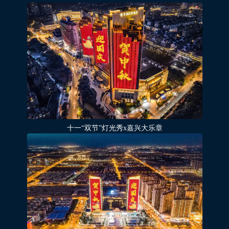
十一“双节”灯光秀x嘉兴大乐章