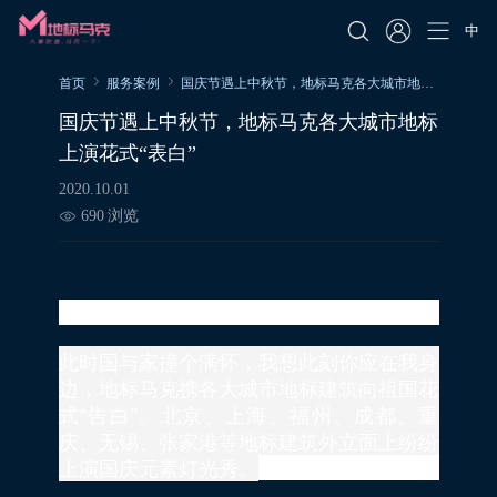
中
首页
服务案例
国庆节遇上中秋节，地标马克各大城市地标上演花式“表白”
国庆节遇上中秋节，地标马克各大城市地标
上演花式“表白”
2020.10.01
690
浏览
献礼国庆，欢度中秋
此时国与家撞个满怀，我想此刻你应在我身
边，地标马克携各大城市地标建筑向祖国花
式“告白”。北京、上海、福州、成都、重
庆、无锡、张家港等地标建筑外立面上纷纷
上演国庆元素灯光秀。