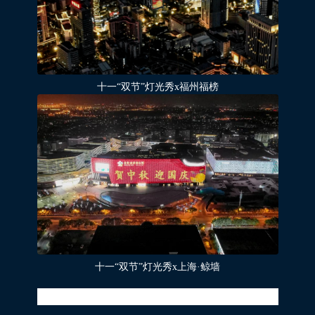
十一“双节”灯光秀x福州福榜
十一“双节”灯光秀x上海·鲸墙
喜迎十一团圆节