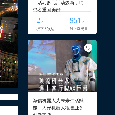
带活动多元活动焕新，助力
患者重回美好
2
951
万
万
线下人次达
线上曝光量
海信机器人为未来生活赋
品，而且
能：人形机器人租售业务的
墨香创作