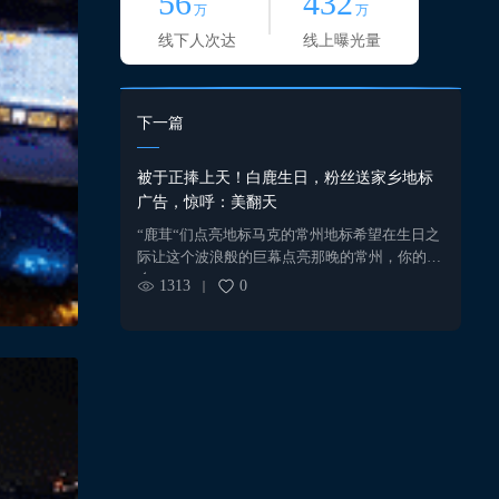
56
432
万
万
线下人次达
线上曝光量
下一篇
被于正捧上天！白鹿生日，粉丝送家乡地标
广告，惊呼：美翻天
“鹿茸“们点亮地标马克的常州地标希望在生日之
际让这个波浪般的巨幕点亮那晚的常州，你的家
乡！
1313
0