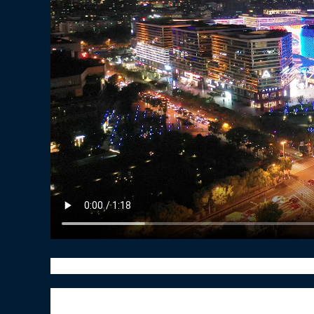
穿书自救指南：B格满满的国产神剧
由墨香的《人渣反派自救系统》改编的动画《
剧情搞笑不断。《渣反》是墨香的*部作品，其