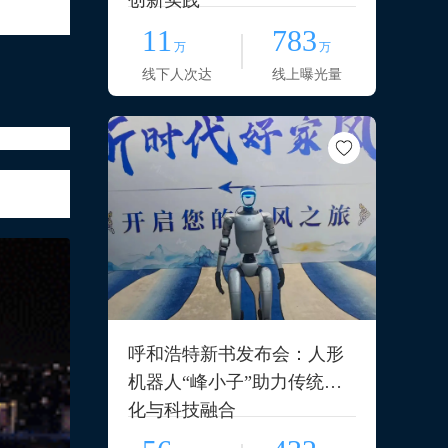
创新实践
11
783
万
万
线下人次达
线上曝光量
0农历五
呼和浩特新书发布会：人形
机器人“峰小子”助力传统文
化与科技融合