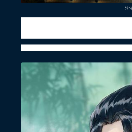
沈
而《人渣反派自救系统》开文太早，墨香自己
想要庆生，记不住师尊具体是哪一天，因此把《
文，所以师尊的生日就是0921。不知不觉已经
沈清秋0921生日快乐