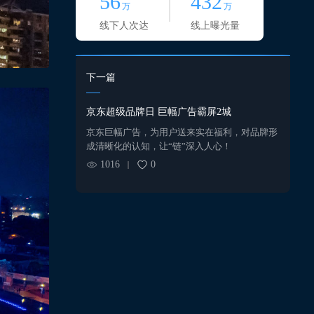
56
432
万
万
线下人次达
线上曝光量
下一篇
京东超级品牌日 巨幅广告霸屏2城
京东巨幅广告，为用户送来实在福利，对品牌形
成清晰化的认知，让“链”深入人心！
1016
0