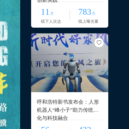
创新实践
11
783
万
万
线下人次达
线上曝光量
呼和浩特新书发布会：人形
机器人“峰小子”助力传统文
化与科技融合