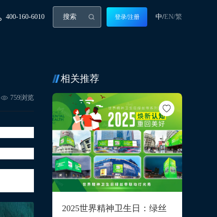
400-160-6010
中/
EN/
繁
登录/注册
相关推荐
759
浏览
四万补偿
2025世界精神卫生日：绿丝