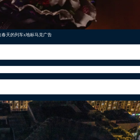
往春天的列车x地标马克广告
步建立起来的良好的人际关系会让你事半功倍。上天对于
。
活生上的窘境
待下恢复了工作，任素汐有着“文艺片女神”，“小剧场女*
《通往春天的列车》出现在公众面前，可以说是充满惊喜。