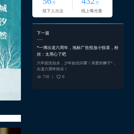
56
432
万
万
线下人次达
线上曝光量
下一篇
*一博出道六周年，地标广告投放小惊喜，粉
丝：太用心了吧
六年韶光似水，少年如光闪耀！亲爱的狮子*，
出道六周年快乐！
710
0