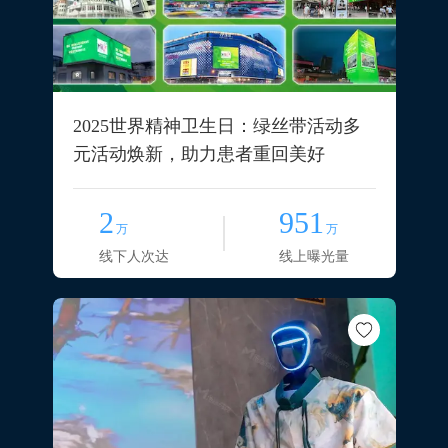
2025世界精神卫生日：绿丝带活动多
元活动焕新，助力患者重回美好
2
951
万
万
线下人次达
线上曝光量