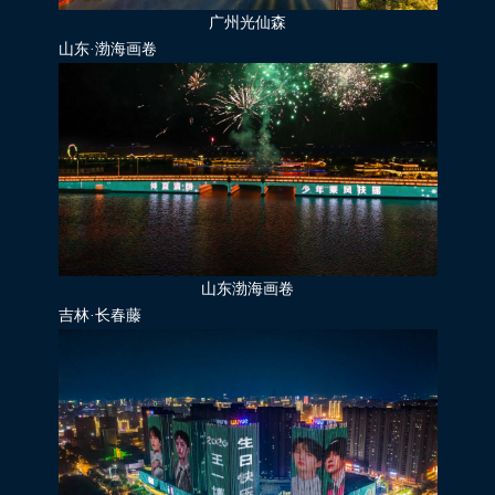
广州光仙森
山东·渤海画卷
山东渤海画卷
吉林·长春藤