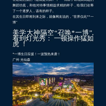
舞蹈功底，和他对待事情精益求精的样子，给我们诠释
了一个逐梦人，该有的样子。
在其生日即将到来之际，就像网友说的，“世界仅此**一
博”
美学大神隔空“召唤*一博”,
看到灯光秀： 一顿操作猛如
虎 ！
*一博生日应援！一波预热来袭！
广州·光仙森