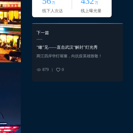
56
432
万
万
线下人次达
线上曝光量
下一篇
“瞰”见——直击武汉“解封”灯光秀
两江四岸华灯璀璨，向抗疫英雄致敬！
879
0