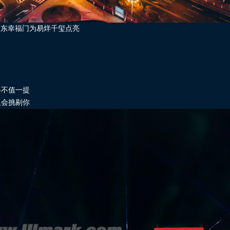
山东幸福门为易烊千玺点亮
得不值一提
人会挑剔你