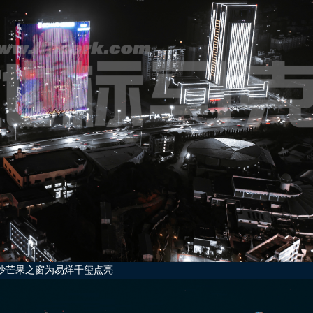
沙芒果之窗为易烊千玺点亮