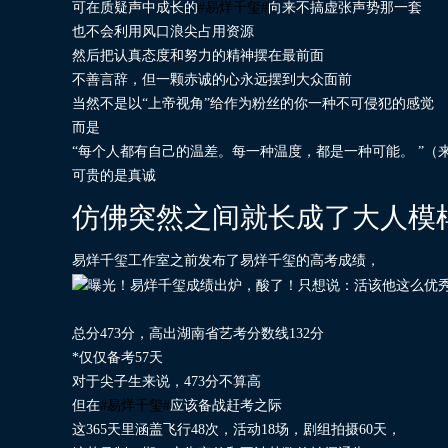
可在质疑声中成长的
#易烊千玺#
向来不搞虚张声势那一套
也不会利用风口浪尖占用资源
然后把认真态度和努力的精神摆在最前面
不善言辞，但一颗赤诚的心永远摆到大众面前
当然不是以“上帝视角”给作为粉丝的你一种不可侵犯的感觉
而是
“每个人都有自己的温差。每一种温度，都是一种可能。 ”（
可贵的是真诚
仿佛突然之间就长成了大人模
易烊千玺工作室之前发布了易烊千玺的高考成绩，
总分473分，高出湖南省艺考分数线132分
*仅仅备考57天
对于尖子生来说，473分不算高
但在
#易烊千玺#
应该备战赶考之际
这365天里涵盖飞行48次，活动18场，剧组拍摄60天，