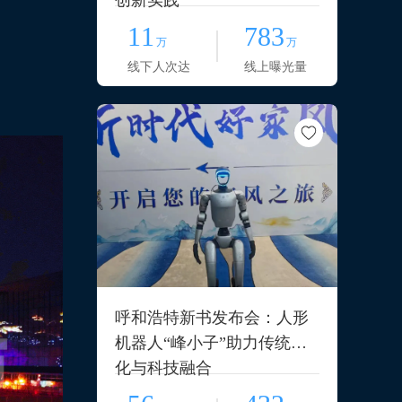
创新实践
11
783
万
万
线下人次达
线上曝光量
呼和浩特新书发布会：人形
机器人“峰小子”助力传统文
化与科技融合