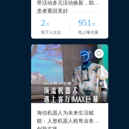
带活动多元活动焕新，助力
患者重回美好
2
951
万
万
线下人次达
线上曝光量
海信机器人为未来生活赋
能：人形机器人租售业务的