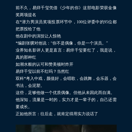
前不久，易烊千玺凭借《少年的你》这部电影荣获金像
奖两项提名
在*潜力男演员奖项投票环节中，100位评委中的95位都
把票投给了他
他在剧中的演技让人惊艳
*编剧张骥对他说：“你不是偶像，你是一个演员。”
业界知名影评人更是直言：易烊千玺要红了，我是说，
真的那种红
如潮水般的认可和赞美顿时炸开
易烊千玺以前不红吗？当然红
双科*考入中戏，颜值好，会唱歌，会跳舞，会乐器，会
书法，会泥塑。
这些，足够他做一个优质偶像。但他从未因此而自满。
他深知，流量是一时的，实力才是一辈子的，自己还需
要成长。
正如他所言：往后走，就肯定得用实力说话了