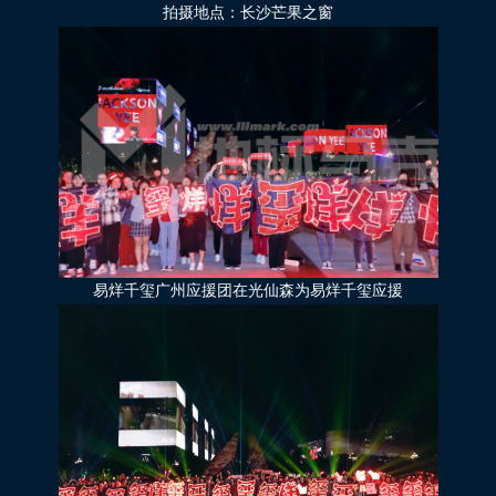
拍摄地点：长沙芒果之窗
易烊千玺广州应援团在光仙森为易烊千玺应援