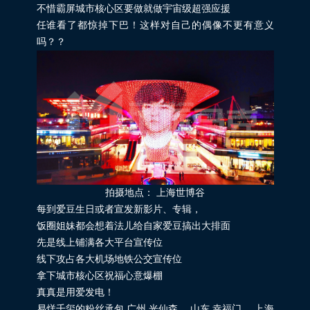
不惜霸屏城市核心区要做就做宇宙级超强应援
任谁看了都惊掉下巴！这样对自己的偶像不更有意义
吗？？
拍摄地点： 上海世博谷
每到爱豆生日或者宣发新影片、专辑，
饭圈姐妹都会想着法儿给自家爱豆搞出大排面
先是线上铺满各大平台宣传位
线下攻占各大机场地铁公交宣传位
拿下城市核心区祝福心意爆棚
真真是用爱发电！
易烊千玺的粉丝承包 广州 光仙森、 山东 幸福门、 上海