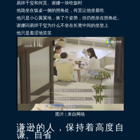
易烊千玺和何炅、谢娜一块吃饭时
他跪坐在饭桌一侧的拐角处，何炅让他坐着吃
他只是小心翼翼地，换了个姿势，但仍然坐在拐角处。
谢娜问易烊千玺为什么不坐在长凳中间的坐垫上
他只是羞涩地笑笑
图片 | 来自网络
谦逊的人，保持着高度自
谦、自省