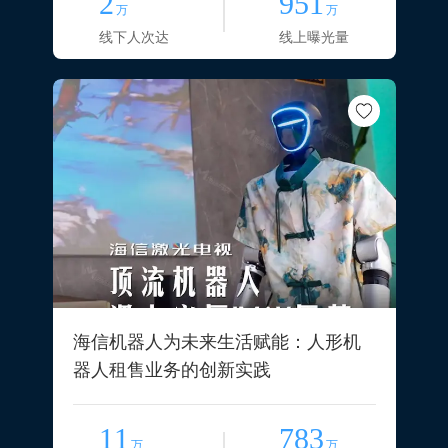
2
951
万
万
线下人次达
线上曝光量
海信机器人为未来生活赋能：人形机
器人租售业务的创新实践
11
783
万
万